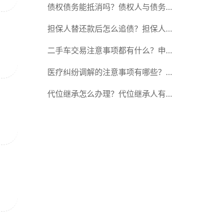
产一方有权单独处理吗？
债权债务能抵消吗？债权人与债务人
的区别在哪？
担保人替还款后怎么追债？担保人可
以委托别人签字吗？
二手车交易注意事项都有什么？申请
转移登记的现机动车所有人应当准备
医疗纠纷调解的注意事项有哪些？医
哪些材料？
疗纠纷调解有哪些方式？
代位继承怎么办理？代位继承人有赡
养的能力吗？