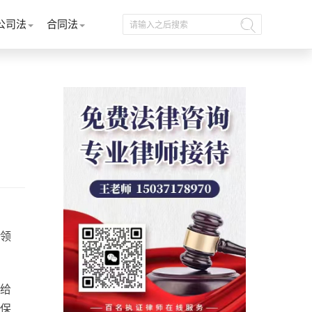
公司法
合同法
领
给
保