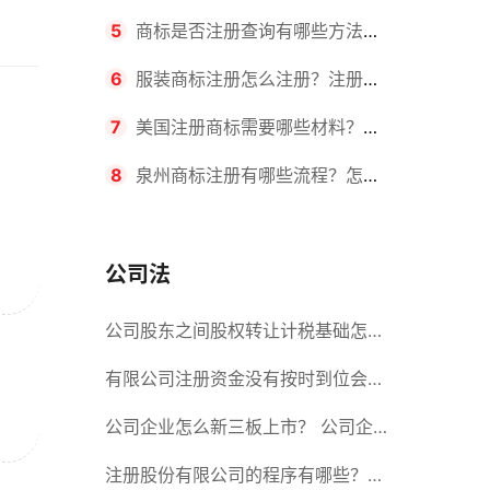
要求？商标转让所需时间是多久？
5
商标是否注册查询有哪些方法？
有哪些步骤？
6
服装商标注册怎么注册？注册商
标流程有哪些？
7
美国注册商标需要哪些材料？美
国商标办理流程有哪些？
8
泉州商标注册有哪些流程？怎么
注册吗？
公司法
公司股东之间股权转让计税基础怎么
确认？公司股东之间的股权转让要符
有限公司注册资金没有按时到位会怎
合什么要件？
么样？股份有限公司设立的注册条件
公司企业怎么新三板上市？ 公司企
业新三板上市的流程
注册股份有限公司的程序有哪些？注