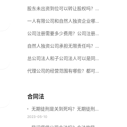
册股份有限公司需要提交哪些材料？
股东未出资到位可以转让股权吗？股
东未出资到位能否分红？
一人有限公司和自然人独资企业哪个
好？一人公司设立条件有哪些？
公司注册需要多少费用？公司注册需
要准备什么材料？
自然人独资公司承担无限责任吗？有
限责任公司与有限责任公司的区别
总公司法人和子公司法人可以是同一
个人吗？总公司更名分公司需要更改
代理公司的经营范围有哪些？都可以
吗？
代理哪些？
合同法
无期徒刑是关到死吗？无期徒刑可
以减刑减刑的条件是什么呢？
2023-05-10