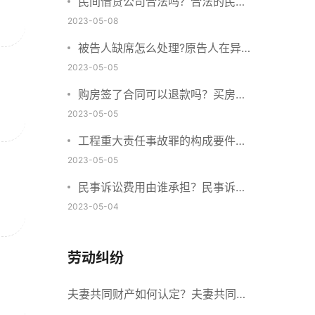
民间借贷公司合法吗？合法的民间
借贷需要符合哪些要求？
2023-05-08
被告人缺席怎么处理?原告人在异
地怎么起诉?
2023-05-05
购房签了合同可以退款吗？买房子
定金不退该找谁？
2023-05-05
工程重大责任事故罪的构成要件是
什么？工程重大安全事故罪的处罚
2023-05-05
标准是什么？
民事诉讼费用由谁承担？民事诉讼
费用收取标准2023
2023-05-04
劳动纠纷
夫妻共同财产如何认定？夫妻共同财