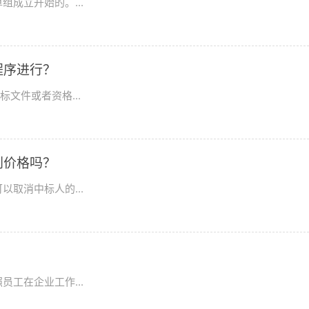
成立开始的。...
程序进行？
文件或者资格...
判价格吗？
取消中标人的...
工在企业工作...