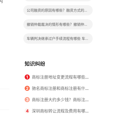
内
婚彩礼退多少？
公司融资的原因有哪些？融资方式的种
类有哪些？
撤销仲裁裁决的情形有哪些？撤销仲裁
裁决的条件是什么？
车辆判决继承过户手续流程有哪些 车辆
继承过户要交钱吗多少钱？
知识纠纷
1
商标注册地址变更流程有哪些？
怎么提交申请书件？
2
驰名商标注册和商标注册有什么
区别？
3
商标注册大约多少钱？商标注册
查询的方式有哪些？
4
深圳商标转让流程及费用有哪些