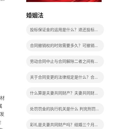
15037178970
婚姻法
投标保证金的运用是什么？退还投标保
证金有哪些具体规定？
合同撤销权的时效需要多久？可撤销合
同中的撤销权应该怎么行使？
劳动合同中止与合同解除二者之间有什
么不同？具体区别表现有哪些？
关于合同变更的法律规定是什么？合同
变更相关法律法规有哪些？
什么算是夫妻共同财产？夫妻共同财产
材
离婚怎么分配？
属
处罚罚金的执行机关是什么 判完刑罚金
发
不交会给减刑吗？
金
彩礼是夫妻共同财产吗？结婚三个月离