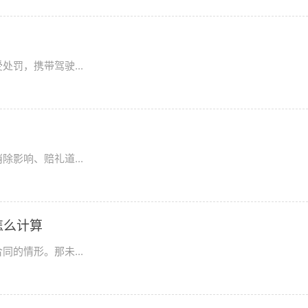
罚，携带驾驶...
影响、赔礼道...
怎么计算
的情形。那未...