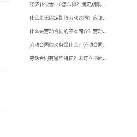
除合同的15种情形
经济补偿金＝0怎么算？固定期限劳
动合同又称什么？
什么是无固定期限劳动合同？应该怎
么解除或终止劳动合同？
什么是劳动合同的基本简介？劳动合
同的形式
劳动合同的义务是什么？劳动合同应
具备哪些条款？
劳动合同有哪些特征？未订立书面劳
动合同的法律后果