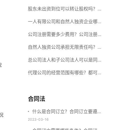
册股份有限公司需要提交哪些材料？
股东未出资到位可以转让股权吗？股
东未出资到位能否分红？
一人有限公司和自然人独资企业哪个
好？一人公司设立条件有哪些？
公司注册需要多少费用？公司注册需
要准备什么材料？
自然人独资公司承担无限责任吗？有
限责任公司与有限责任公司的区别
总公司法人和子公司法人可以是同一
况
个人吗？总公司更名分公司需要更改
代理公司的经营范围有哪些？都可以
吗？
代理哪些？
合同法
什么是合同订立？合同订立要遵守
况
什么原则？订立方式有哪些？
2023-03-16