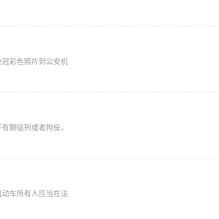
免冠彩色照片到公安机
下有期徒刑或者拘役，
机动车所有人应当在法