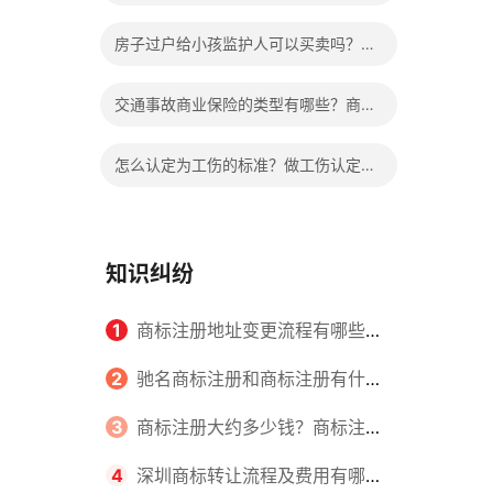
的限制吗？离婚孩子抚养权如何变更？
房子过户给小孩监护人可以买卖吗？房
产证已过户可以撤销吗？
交通事故商业保险的类型有哪些？商业
保险能够报销的范围是根据具体的险种
怎么认定为工伤的标准？做工伤认定期
确定的吗？
间工资的发放标准是什么？
知识纠纷
1
商标注册地址变更流程有哪些？
怎么提交申请书件？
2
驰名商标注册和商标注册有什么
区别？
3
商标注册大约多少钱？商标注册
查询的方式有哪些？
4
深圳商标转让流程及费用有哪些