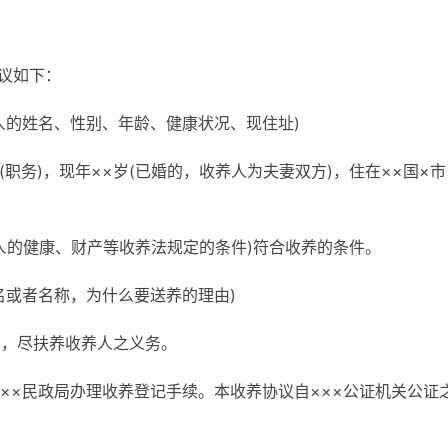
协议如下：
人的姓名、性别、年龄、健康状况、现住址)
×(职务)，现年××岁(已婚的，收养人为夫妻双方)，住在××国×市
养人的健康、财产等收养法规定的条件)符合收养的条件。
名或者名称，为什么要送养的理由)
间，尽扶养收养人之义务。
××民政局办理收养登记手续。本收养协议自×××公证机关公证