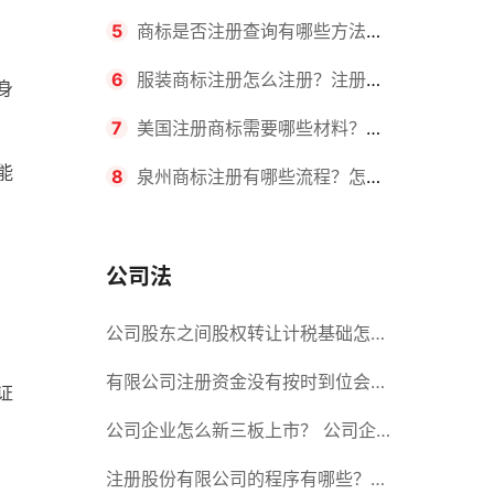
要求？商标转让所需时间是多久？
5
商标是否注册查询有哪些方法？
有哪些步骤？
6
服装商标注册怎么注册？注册商
身
标流程有哪些？
7
美国注册商标需要哪些材料？美
能
国商标办理流程有哪些？
8
泉州商标注册有哪些流程？怎么
注册吗？
公司法
公司股东之间股权转让计税基础怎么
确认？公司股东之间的股权转让要符
有限公司注册资金没有按时到位会怎
证
合什么要件？
么样？股份有限公司设立的注册条件
公司企业怎么新三板上市？ 公司企
业新三板上市的流程
注册股份有限公司的程序有哪些？注