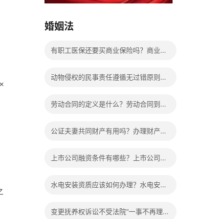
15037178970
婚姻法
有职工医保还要买商业保险吗？商业保
险到底有没有必要买？
动物侵权的民事责任遵循无过错原则
×
吗？侵权责任归责原则的分类
劳动合同的定义是什么？劳动合同到期
公司不续签有补偿吗？
公证夫妻共同财产有用吗？办理财产公
证程序是什么？
上市公司融资条件有哪些？上市公司怎
样进行融资？有关上市公司是如何来进
水电安装资质应该如何办理？水电安装
之
行资金重组的？
公司三级资质办理的申报条件是什么？
变更抚养权诉讼不受法院“一事不再理”