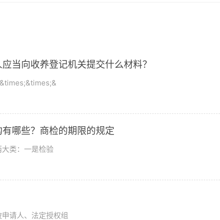
人应当向收养登记机关提交什么材料？
s;&times;&
构有哪些？商检的期限的规定
两大类：一是检验
被申请人、法定授权组