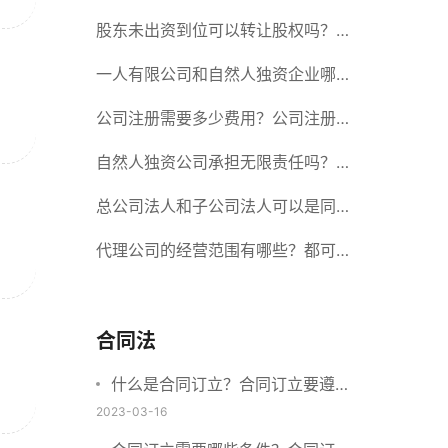
册股份有限公司需要提交哪些材料？
股东未出资到位可以转让股权吗？股
东未出资到位能否分红？
一人有限公司和自然人独资企业哪个
好？一人公司设立条件有哪些？
公司注册需要多少费用？公司注册需
要准备什么材料？
自然人独资公司承担无限责任吗？有
限责任公司与有限责任公司的区别
总公司法人和子公司法人可以是同一
个人吗？总公司更名分公司需要更改
代理公司的经营范围有哪些？都可以
吗？
代理哪些？
合同法
什么是合同订立？合同订立要遵守
什么原则？订立方式有哪些？
2023-03-16