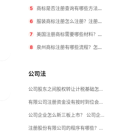
要求？商标转让所需时间是多久？
5
商标是否注册查询有哪些方法？
有哪些步骤？
6
服装商标注册怎么注册？注册商
标流程有哪些？
7
美国注册商标需要哪些材料？美
国商标办理流程有哪些？
8
泉州商标注册有哪些流程？怎么
注册吗？
公司法
公司股东之间股权转让计税基础怎么
确认？公司股东之间的股权转让要符
有限公司注册资金没有按时到位会怎
合什么要件？
么样？股份有限公司设立的注册条件
公司企业怎么新三板上市？ 公司企
业新三板上市的流程
注册股份有限公司的程序有哪些？注