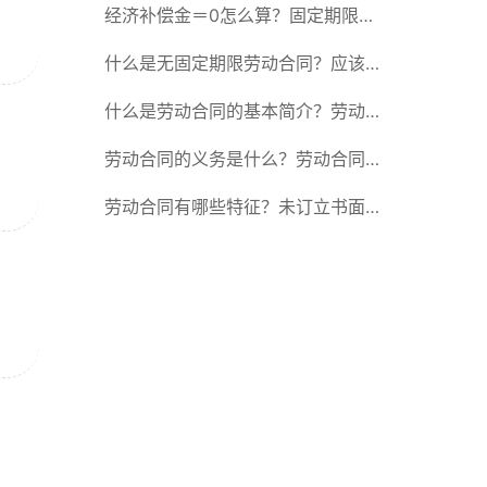
除合同的15种情形
经济补偿金＝0怎么算？固定期限劳
动合同又称什么？
什么是无固定期限劳动合同？应该怎
么解除或终止劳动合同？
什么是劳动合同的基本简介？劳动合
同的形式
劳动合同的义务是什么？劳动合同应
具备哪些条款？
劳动合同有哪些特征？未订立书面劳
动合同的法律后果