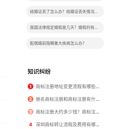
哪些程序？
结婚证丢了怎么办？结婚证丢失情况有
哪些？
我国法律规定婚假是几天？婚假的有关
规定有哪些？
配偶婚前隐瞒重大疾病怎么办？
知识纠纷
1
商标注册地址变更流程有哪些？
怎么提交申请书件？
2
驰名商标注册和商标注册有什么
区别？
3
商标注册大约多少钱？商标注册
查询的方式有哪些？
4
深圳商标转让流程及费用有哪些