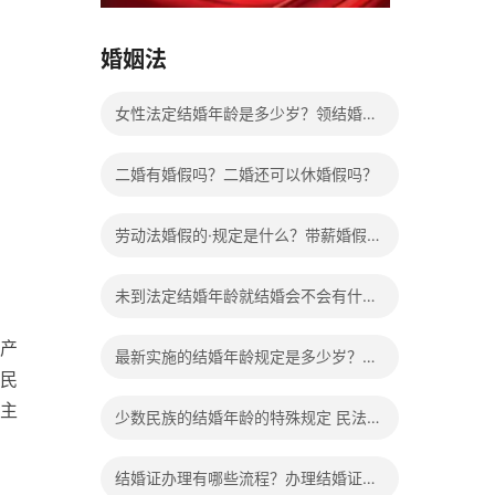
15037178970
婚姻法
女性法定结婚年龄是多少岁？领结婚证
需要带什么证件？
二婚有婚假吗？二婚还可以休婚假吗？
劳动法婚假的·规定是什么？带薪婚假工
资怎么计算？
未到法定结婚年龄就结婚会不会有什么
法律后果？
产
最新实施的结婚年龄规定是多少岁？法
民
定婚龄的确定依据有哪些？
主
少数民族的结婚年龄的特殊规定 民法典
有关结婚的规定
结婚证办理有哪些流程？办理结婚证有