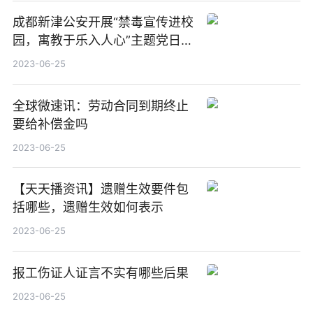
成都新津公安开展“禁毒宣传进校
园，寓教于乐入人心”主题党日教
育活动-环球今日讯
2023-06-25
全球微速讯：劳动合同到期终止
要给补偿金吗
2023-06-25
【天天播资讯】遗赠生效要件包
括哪些，遗赠生效如何表示
2023-06-25
报工伤证人证言不实有哪些后果
2023-06-25