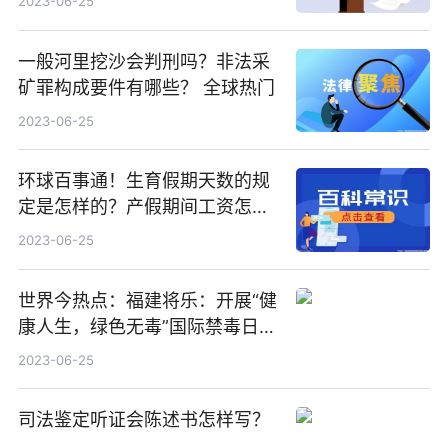
2023-06-25
一般河里挖沙会判刑吗？非法采
矿罪构成要件有哪些？ 全球热门
2023-06-25
环球百事通！生育假期天数的规
定是怎样的？产假期间工资怎么
算？
2023-06-25
世界今热点：福建将乐：开展“健
康人生，绿色无毒”国际禁毒日普
法宣传活动
2023-06-25
司法鉴定听证会陈述书怎样写？