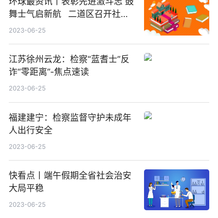
环球最资讯丨表彰先进激斗志 鼓
舞士气启新航 二道区召开社会
治理（基层矛调）工作阶段成果
2023-06-25
汇报会
江苏徐州云龙：检察“蓝耆士”反
诈“零距离”-焦点速读
2023-06-25
福建建宁：检察监督守护未成年
人出行安全
2023-06-25
快看点丨端午假期全省社会治安
大局平稳
2023-06-25