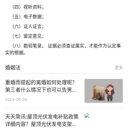
（四）视听资料；
（五）电子数据；
（六）证人证言；
（七）鉴定意见；
（八）勘验笔录。 证据必须查证属实，才能作为认定事
实的根据。
婚姻法
更多
重婚而提起的离婚如何处理呢？
第三者什么情况下也可以告男人
重婚罪呢？
2023-06-26
天天简讯:屋顶光伏发电补贴政策
详细内容？屋顶光伏发电支架价