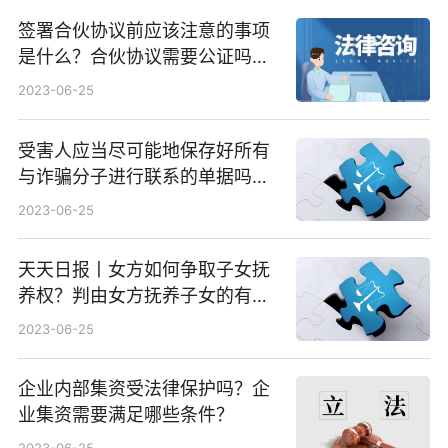
签署合伙协议前应该注意的事项
是什么？合伙协议需要公证吗？|
播报
2023-06-25
受害人应当尽可能地保存好所有
与诈骗分子进行联系的单据吗？
全球热议
2023-06-25
天天日报丨女方如何争取子女抚
养权？判由女方抚养子女的有利
条件有哪些？
2023-06-25
企业内部集资受法律保护吗？企
业集资需要满足哪些条件？