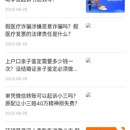
2023-06-25
假医疗诈骗涉嫌恶意诈骗吗？假
医疗发票的法律责任是什么？
2023-06-25
上户口亲子鉴定需要多少钱一
次？没结婚证亲子鉴定必须做
吗？ 全球动态
2023-06-25
单凭微信转账可以起诉小三吗？
原配让小三赔40万精神损失费？
2023-06-25