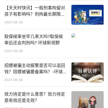
【天天时快讯】一般刑事拘留对
孩子有影响吗？刑拘最长期限为
37天吗？
2023-06-26
取保候审坐牢几率大吗?取保候
审后还会判刑吗? 环球新视野
2023-06-26
招嫖被骗主动报警是否可以追回
钱？招嫖被骗要备案吗？-环球即
时
2023-06-26
效力待定是什么意思？效力待定
是有效还是无效？