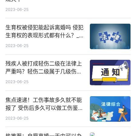
2023-06-25
生育权被侵犯能起诉离婚吗 侵犯
生育权的表现形式都有什么？_播
报
2023-06-25
残疾人被打成轻伤二级在法律上
严重吗？轻伤二级属于几级伤
残？|当前热门
2023-06-25
焦点速递！工伤事故多久就不能
报了 受伤后多久可以做工伤鉴
定？
2023-06-25