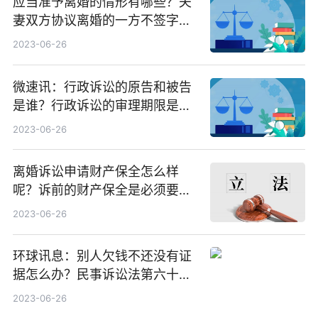
应当准予离婚的情形有哪些？夫
妻双方协议离婚的一方不签字可
以去办理离婚吗？ 焦点快看
2023-06-26
微速讯：行政诉讼的原告和被告
是谁？行政诉讼的审理期限是对
于一审行政案件吗？
2023-06-26
离婚诉讼申请财产保全怎么样
呢？诉前的财产保全是必须要提
供担保的吗？-世界观察
2023-06-26
环球讯息：别人欠钱不还没有证
据怎么办？民事诉讼法第六十四
条规定内容是什么？
2023-06-26