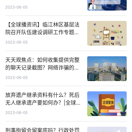
2023-06-05
【全球播资讯】临江林区基层法
院召开队伍建设调研工作专题研
讨会
2023-06-05
天天观焦点：如何收集提供完整
的聊天记录截图？网络诈骗的举
报流程是什么？
2023-06-05
放弃遗产继承资料有什么？死后
无人继承遗产要如何办？|全球新
消息
2023-06-05
刑事拘留会留案底吗？行政处罚