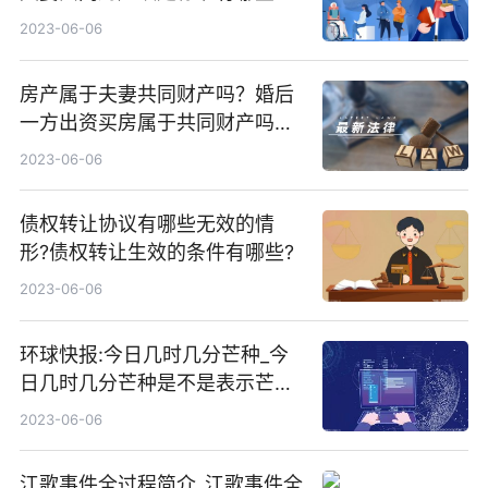
2023-06-06
房产属于夫妻共同财产吗？婚后
一方出资买房属于共同财产吗？-
天天速读
2023-06-06
债权转让协议有哪些无效的情
形?债权转让生效的条件有哪些?
2023-06-06
环球快报:今日几时几分芒种_今
日几时几分芒种是不是表示芒种
已经过去
2023-06-06
江歌事件全过程简介_江歌事件全