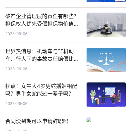
破产企业管理层的责任有哪些？
担保权人优先受偿担保物价值
吗？
2023-06-06
世界热消息：机动车与非机动
车、行人间的事故责任赔偿比例
如何划分？交通事故一级伤残如
2023-06-06
何判定？
视点！女牛大4岁男蛇婚姻相配
吗？男牛女蛇能过一辈子吗？
2023-06-06
合同没到期可以申请辞职吗
2023-06-06