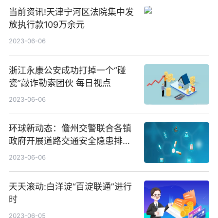
当前资讯!天津宁河区法院集中发
放执行款109万余元
2023-06-06
浙江永康公安成功打掉一个“碰
瓷”敲诈勒索团伙 每日视点
2023-06-06
环球新动态：儋州交警联合各镇
政府开展道路交通安全隐患排查
治理工作
2023-06-06
天天滚动:白洋淀“百淀联通”进行
时
2023-06-05