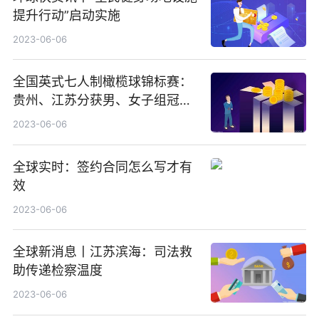
提升行动”启动实施
2023-06-06
全国英式七人制橄榄球锦标赛：
贵州、江苏分获男、女子组冠军
天天速讯
2023-06-06
全球实时：签约合同怎么写才有
效
2023-06-06
全球新消息丨江苏滨海：司法救
助传递检察温度
2023-06-06