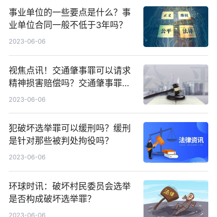
事业单位的一些要点是什么？事
业单位合同一般不低于3年吗？
2023-06-06
视焦点讯！交通肇事罪可以请求
精神损害赔偿吗？交通肇事罪精
神损害赔偿额
2023-06-06
犯破坏选举罪可以缓刑吗？缓刑
是针对那些被判处拘役吗？
2023-06-06
环球时讯：破坏村民委员会选举
是否构成破坏选举罪？
2023-06-06