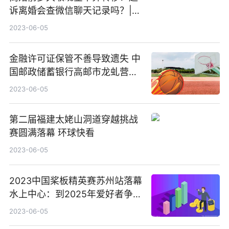
诉离婚会查微信聊天记录吗？|动
态
2023-06-05
金融许可证保管不善导致遗失 中
国邮政储蓄银行高邮市龙虬营业
所被罚 新动态
2023-06-05
第二届福建太姥山洞道穿越挑战
赛圆满落幕 环球快看
2023-06-05
2023中国桨板精英赛苏州站落幕
水上中心：到2025年爱好者争取
达到100万人
2023-06-05